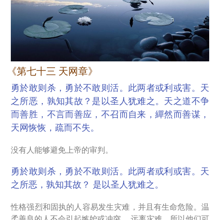
《第七十三 天网章》
勇於敢则杀，勇於不敢则活。此两者或利或害。天
之所恶，孰知其故？是以圣人犹难之。天之道不争
而善胜，不言而善应，不召而自来，繟然而善谋，
天网恢恢，疏而不失。
没有人能够避免上帝的审判。
勇於敢则杀，勇於不敢则活。此两者或利或害。天
之所恶，孰知其故？ 是以圣人犹难之。
性格强烈和固执的人容易发生灾难，并且有生命危险。温
柔善良的人不会引起嫉妒或冲突， 远离灾难，所以他们可