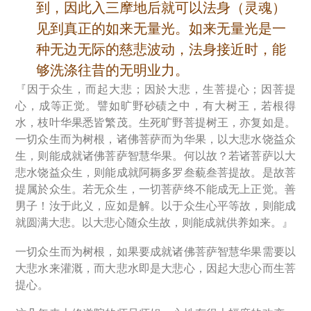
到，因此入三摩地后就可以法身（灵魂）
见到真正的如来无量光。如来无量光是一
种无边无际的慈悲波动，法身接近时，能
够洗涤往昔的无明业力。
『因于众生，而起大悲；因於大悲，生菩提心；因菩提
心，成等正觉。譬如旷野砂碛之中，有大树王，若根得
水，枝叶华果悉皆繁茂。生死旷野菩提树王，亦复如是。
一切众生而为树根，诸佛菩萨而为华果，以大悲水饶益众
生，则能成就诸佛菩萨智慧华果。何以故？若诸菩萨以大
悲水饶益众生，则能成就阿耨多罗叁藐叁菩提故。是故菩
提属於众生。若无众生，一切菩萨终不能成无上正觉。善
男子！汝于此义，应如是解。以于众生心平等故，则能成
就圆满大悲。以大悲心随众生故，则能成就供养如来。』
一切众生而为树根，如果要成就诸佛菩萨智慧华果需要以
大悲水来灌溉，而大悲水即是大悲心，因起大悲心而生菩
提心。