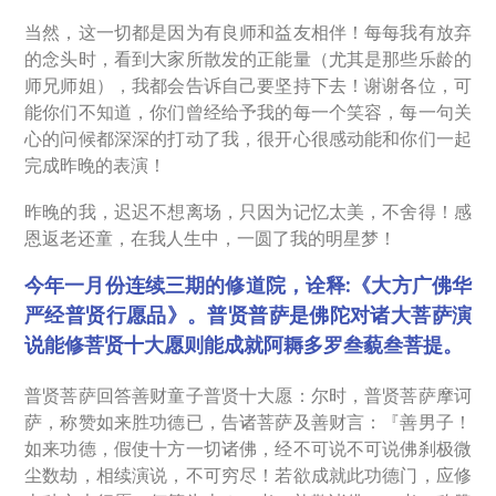
当然，这一切都是因为有良师和益友相伴！每每我有放弃
的念头时，看到大家所散发的正能量（尤其是那些乐龄的
师兄师姐），我都会告诉自己要坚持下去！谢谢各位，可
能你们不知道，你们曾经给予我的每一个笑容，每一句关
心的问候都深深的打动了我，很开心很感动能和你们一起
完成昨晚的表演！
昨晚的我，迟迟不想离场，只因为记忆太美，不舍得！感
恩返老还童，在我人生中，一圆了我的明星梦！
今年一月份连续三期的修道院，诠释
:
《大方广佛华
严经普贤行愿品》。普贤普萨是佛陀对诸大菩萨演
说能修菩贤十大愿则能成就阿耨多罗叁藐叁菩提。
普贤菩萨回答善财童子普贤十大愿：尔时，普贤菩萨摩诃
萨，称赞如来胜功德已，告诸菩萨及善财言：『善男子！
如来功德，假使十方一切诸佛，经不可说不可说佛刹极微
尘数劫，相续演说，不可穷尽！若欲成就此功德门，应修