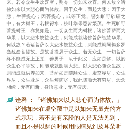
来。若令众生生欢喜者，则令一切如来欢喜。何以故？诸
佛如来以大悲心而为体故。因于众生，而起大悲：因于大
悲，生菩提心；因菩提心，成等正觉。譬如旷野砂碛之
中，有大树王，若根得水，枝叶华果悉皆繁茂。生死旷野
菩提树王，亦复如是。一切众生而为树根，诸佛菩萨而为
华果，以大悲水饶益众生，则能成就诸佛菩萨智慧华果。
何以故？若诸菩萨以大悲水饶益众生，则能成就阿耨多罗
叁藐叁菩提故。是故菩提属于众生。若无众生，一切菩萨
终不能成无上正觉。善男子！汝于此义，应如是解。以於
众生心平等故，则能成就圆满大悲。以大悲心随众生故，
则能成就供养如来。菩萨如是随顺众生，虚空界尽，众生
界尽，众生业尽，众生烦恼尽，我此随顺无有穷尽。念念
相续，无有间断，身语意业，无有疲厌。
诠释 ：『诸佛如来以大悲心而为体故。』
诸佛如来在虚空藏中是以如来无量光的方
式示现，若不是有亲證的人是无法见到，
而且不是以醒的时候用眼睛见到及耳朵听