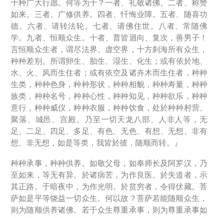
十种广大行愿。何等为十？一者、礼敬诸佛。二者、称赞
如来。三者、广修供养。四者、忏悔业障。五者、随喜功
德。六者、请转法轮。七者、请佛住世。八者、常随佛
学。九者、恒顺众生。十者、普皆迴向、复次，善男子！
言恒顺众生者，谓尽法界、虚空界，十方刹海所有众生，
种种差别。所谓卵生、胎生、湿生、化生；或有依於地、
水、火、风而生住者；或有依空及诸卉木而生住者，种种
生类，种种色身，种种形状，种种相貌，种种寿量，种种
族类，种种名号，种种心性，种种知见，种种欲乐，种种
意行，种种威仪，种种衣服，种种饮食，处於种种村营、
聚落、城邑、宫殿。乃至一切天龙八部、人非人等，无
足、二足、四足、多足、有色、无色、有想、无想、非有
想、非无想，如是等类，我皆於彼，随顺而转。』
种种承事，种种供养。如敬父母，如奉师长及阿罗汉，乃
至如来，等无有异。於诸病苦，为作良医。於失道者，示
其正路。于暗夜中，为作光明。於贫穷者，令得伏藏。菩
萨如是平等饶益一切众生。何以故？菩萨若能随顺众生，
则为随顺供养诸佛。若于众生尊重承事，则为尊重承事如