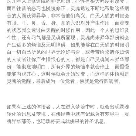
这几年来上修道院的师兄师姐，心性有很大幅度的改变，
而且往昔的恶习也慢慢修正，灵魂透过不断地帮助这些病
苦的人而获得昇华，非常替他们高兴。白天人醒的时候会
有眼、耳、鼻、舌、身、意的六识对外产生作用，而灵魂
的状态就会透过白天醒的时候作用，因此一个人的思维及
个性，还有习气都是灵魂所显现，灵魂尚未昇华部份就会
产生诸多的烦恼及无明障碍，如果能够在白天醒的时候明
白一切自己所见的世界无论好与否，或者带给您诸多烦恼
的人或者让你产生憎恨心的人，都是自己灵魂尚未昇华部
份；能彻底地明白，所有外界的烦恼事就会停止，而慢慢
能够内观其心，这时候就会开始改变，而这样的体悟就是
灵魂的觉醒，最后成为一位觉者，佛就是觉行圆满者。
如果有上述的体悟者，人在进入梦境中时，就会出现灵魂
转化的讯息及梦境，在佛经典中就有记载著有梦境中，灵
魂昇华部份，也记载将要成就佛果的神圣讯息。