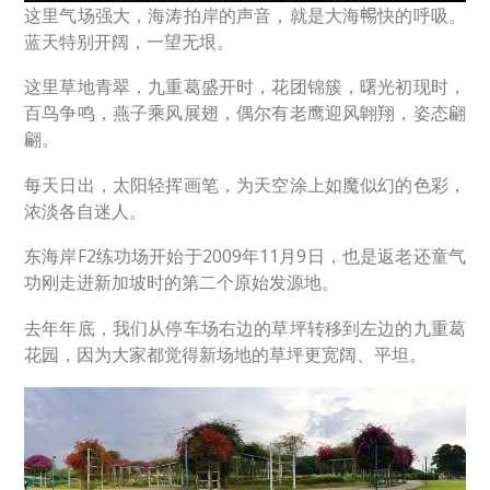
这里气场强大，海涛拍岸的声音，就是大海𣈱快的呼吸。
蓝天特别开阔，一望无垠。
这里草地青翠，九重葛盛开时，花团锦簇，曙光初现时，
百鸟争鸣，燕子乘风展翅，偶尔有老鹰迎风翺翔，姿态翩
翩。
每天日出，太阳轻挥画笔，为天空涂上如魔似幻的色彩，
浓淡各自迷人。
东海岸F2练功场开始于2009年11月9日，也是返老还童气
功刚走进新加坡时的第二个原始发源地。
去年年底，我们从停车场右边的草坪转移到左边的九重葛
花园，因为大家都觉得新场地的草坪更宽阔、平坦。