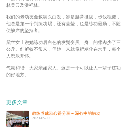
林美云及洪祥林。
我们的老功友金叔满头白发，卻是腰背挺拔，步伐穏健，
他总是第一个到练功埸，还有莹莹，也是练功最勤，不随
便缺席的坚持者。
黛丝女士说她练功后白色的发鬓变黑，身上的瘰肉少了三
公斤。红蚂蚁不常来，但她一来就像把糖化在水里，每个
人都乐开怀。
气氛和谐，大家亲如家人。这是一个可以让人一辈子练功
的好地方。
更多文章
教练养成班心得分享 – 深心中的触动
2023-05-22