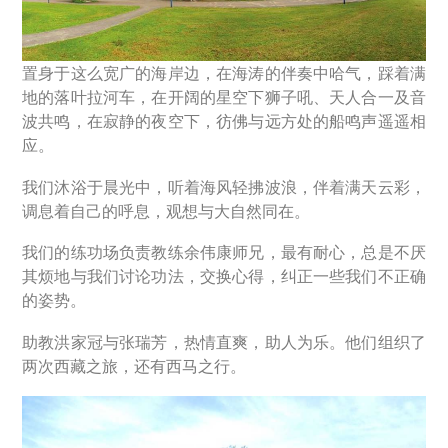
置身于这么宽广的海岸边，在海涛的伴奏中哈气，踩着满
地的落叶拉河车，在开阔的星空下狮子吼、天人合一及音
波共鸣，在寂静的夜空下，彷佛与远方处的船鸣声遥遥相
应。
我们沐浴于晨光中，听着海风轻拂波浪，伴着满天云彩，
调息着自己的呼息，观想与大自然同在。
我们的练功场负责教练余伟康师兄，最有耐心，总是不厌
其烦地与我们讨论功法，交换心得，纠正一些我们不正确
的姿势。
助教洪家冠与张瑞芳，热情直爽，助人为乐。他们组织了
两次西藏之旅，还有西马之行。