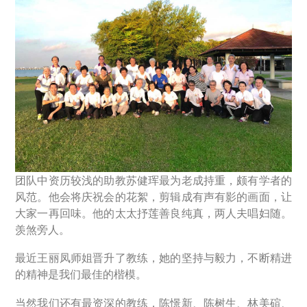
团队中资历较浅的助教苏健珲最为老成持重，颇有学者的
风范。他会将庆祝会的花絮，剪辑成有声有影的画面，让
大家一再回味。他的太太抒莲善良纯真，两人夫唱妇随。
羡煞旁人。
最近王丽凤师姐晋升了教练，她的坚持与毅力，不断精进
的精神是我们最佳的楷模。
当然我们还有最资深的教练，陈憬新、陈树生、林美碹、