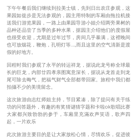
下午午餐后我们继续到拉美士镇，先到日出农庄参观，这
果园如徙步是无法参观的，园主用特制的车厢由拖拉机接
送我们游览果园，一路上由果园导游小姐介绍两旁果树的
品种还品尝了当季的多种水果，据园主介绍他们的度假屋
也很受欢迎，尤期是过年过节，房间几乎暴满，这裡晚间
也可放烟花，鞭炮，孔明灯等….,而且这里的空气清新是渡
假的好地方。
回程时我们参观了永平的转运祥龙，据说此龙号称全球最
长的巨龙，内部廿四孝亲图寓意深长，据说从龙首走到龙
尾可除去晦气，把福气财气全部都带回家。旅程中我们都
拍攝不少的美境留念。
这次旅游由志红师姐主持，节目紧凑，除了提问有关于练
功的问答题外，有趣的有奖猜谜猜字题和卡啦ok歌唱比赛
大家都兴致勃勃的参于，车廂里充滿欢声笑语，歌声四
起，一片欢乐
此次旅游主要目的是让大家放松心情，尽情欢乐，促进彼