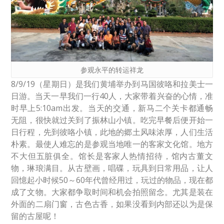
参观永平的转运祥龙
8/9/19（星期日）是我们黄埔举办到马国彼咯和拉美士一
日游。当天一早我们一行40人，大家带着兴奋的心情，准
时早上5:10am出发。当天的交通，新马二个关卡都通畅
无阻，很快就过关到了振林山小镇。吃完早餐后便开始一
日行程，先到彼咯小镇，此地的郷土风味浓厚，人们生活
朴素。最使人难忘的是参观当地唯一的客家文化馆。地方
不大但五脏俱全。馆长是客家人热情招待，馆内古董文
物，琳琅满目。从古壁画，唱碟，玩具到日常用品，让人
回憶起小时候50～60年代曾经用过，玩过的物品，现在都
成了文物。大家都争取时间和机会拍照留念。尤其是装在
外面的二扇门窗，古色古香，如果没看到内部还以为是保
留的古屋呢！