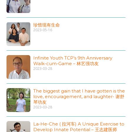
珍惜现有生命
2023-05-16
Infinite Youth TCP’s 9th Anniversary
Walk-cum-Game – 林艺强功友
2023-03-28
The biggest gain that I have gotten is the
love, encouragement, and laughter- 谢舒
琴功友
2023-03-28
La-He-Che ( 拉河车) A Unique Exercise to
Develop Innate Potential – 王志建医师