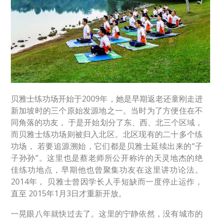
贝雅士练功场开始于2009年，她是早期返老还童刚走进
新加坡时的三个原始发源地之一。当时为了方便住在不
同角落的功友， 于是开始划分了东、西、北三个区域，
而贝雅士练功场则被归入北区。北区现有的二十多个练
功场， 若要追源溯始，它们都是贝雅士延续出来的“子
子孙孙”。这里也是蔡老师所公开称许的天灵地杰的绝
佳练功地点，早期他也曾聚集功友在这里讲功论法。
2014年， 贝雅士曾因学长人手短缺而一度停止运作，
直至 2015年1月3日才重新开放。
一晃眼八年就快过去了。这里的宁静依然，没有城市的